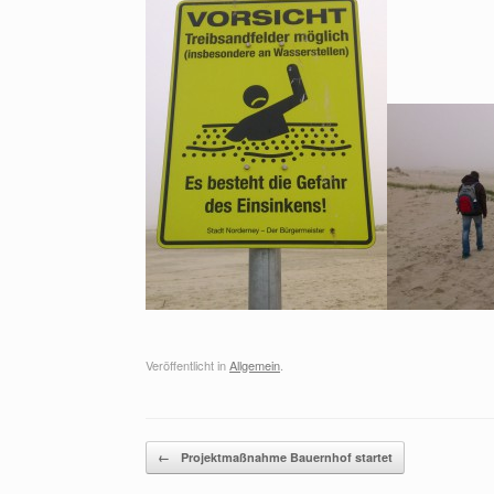
Veröffentlicht in
Allgemein
.
Beitragsnavigation
←
Projektmaßnahme Bauernhof startet