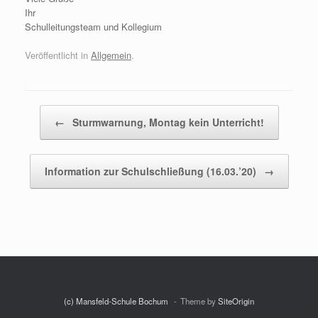
Ihr
Schulleitungsteam und Kollegium
Veröffentlicht in
Allgemein
.
Beitragsnavigation
←
Sturmwarnung, Montag kein Unterricht!
Information zur Schulschließung (16.03.’20)
→
(c) Mansfeld-Schule Bochum
Theme by
SiteOrigin