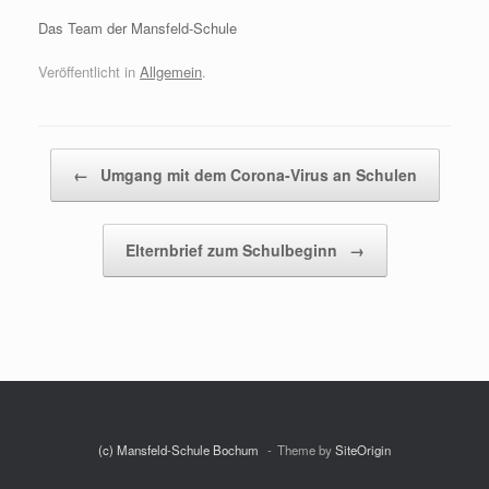
Das Team der Mansfeld-Schule
Veröffentlicht in
Allgemein
.
Beitragsnavigation
←
Umgang mit dem Corona-Virus an Schulen
Elternbrief zum Schulbeginn
→
(c) Mansfeld-Schule Bochum
Theme by
SiteOrigin