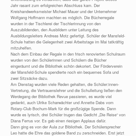
Jahr rasant zum erfolgreichen Abschluss kam. Der
Kreishandwerksmeister Michael Mauer und der Unternehmer
Wolfgang Hoffmann machten es möglich. Die Bücherregale
wurden in der Tischlerei der Tischlerinnung von den
Auszubildenden, den Ausbildern unter Leitung des
Ausbildungsleiters Andreas Motz gefertigt. Schüler der Mansfeld-
Schule hatten die Gelegenheit zwei Arbeitstage im Mai tatkräftig
mitzuhelfen.
Nach dem Einbau der Regale in den frisch renovierten Schulraum
wurden von den Schülerinnen und Schülern die Bücher
eingeräumt und die Bibliothek schön dekoriert. Der Förderverein
der Mansfeld-Schule spendierte noch ein bequemes Sofa und
zwei Sitzsäcke dazu.
Am Dienstag wurden viele Reden gehalten, die Schüler:innen-
Vertretung, die Vertrauenslehrer und die Schulleitung ließen den
Werdegang der Bibliothek Revue passieren, es wurde viel
gedankt, auch Ulrike Scharwächter und Annette Dabs vom
Rotary-Club Bochum-Mark für die großzügige Spende. Dann
wurde es lyrisch, drei Schüler trugen das Gedicht „Die Reise“ von
Diana Ferrus vor. Es gab einen riesigen Applaus dafür.
Dann ging es von der Aula zur Bibliothek. Der Schülersprecher
Leo hatte die Ehre das goldene Band zu zerschneiden. Erst jetzt