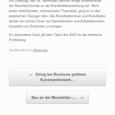
Am Dienstag, den 26. November nahmen einige Mitarbeitende
der Mansfeld-Schule an der Brandhelferausbildung teil. Nach
einem einführenden, interessanten Theorieteil, ging es zu den
praktischen Übungen über. Alle Brandhelferinnen und Brandhelfer
lernten ein echtes Feuer mit Dauerlöschern und Aufladelöschern
komplett zum Erlöschen zu bringen.
Ein besonderer Dank gilt dem Team des BAD für die lehrreiche
Fortbildung.
Veröffentlicht in
Allgemein
.
Beitragsnavigation
←
Erfolg bei Bochums größtem
Kunstwettbewerb…
Neu an der Mansfelder :…
→