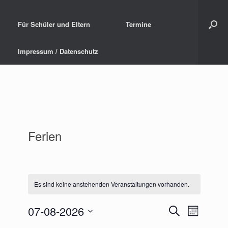
Für Schüler und Eltern
Termine
Impressum / Datenschutz
Ferien
Es sind keine anstehenden Veranstaltungen vorhanden.
07-08-2026
V
V
S
M
u
D
e
o