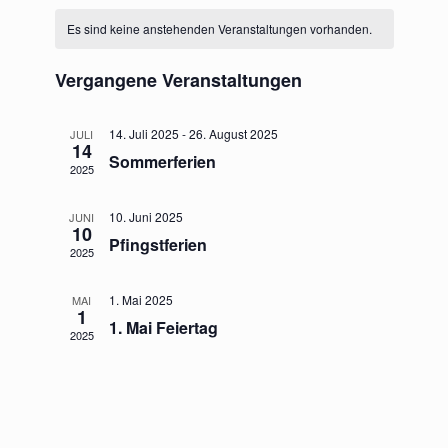
e
K
c
a
n
r
r
Es sind keine anstehenden Veranstaltungen vorhanden.
t
h
a
a
u
a
e
a
t
m
l
Vergangene Veranstaltungen
n
w
n
e
ä
s
s
h
14. Juli 2025
-
26. August 2025
JULI
n
14
t
l
Sommerferien
t
2025
e
d
a
n
a
e
l
.
10. Juni 2025
JUNI
l
10
r
t
Pfingstferien
2025
t
u
v
u
1. Mai 2025
MAI
n
o
1
n
1. Mai Feiertag
g
2025
n
g
A
V
e
n
e
n
s
r