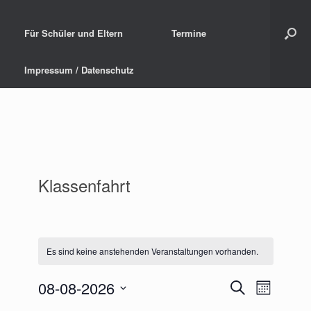
Für Schüler und Eltern
Termine
Impressum / Datenschutz
Klassenfahrt
Es sind keine anstehenden Veranstaltungen vorhanden.
08-08-2026
V
V
S
M
u
D
e
o