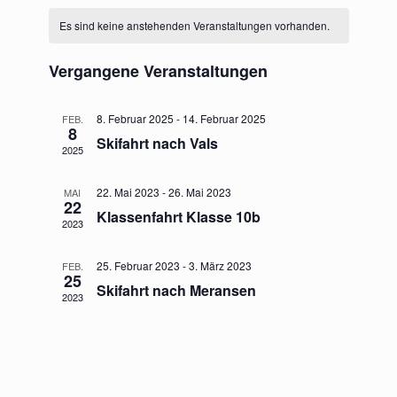
e
K
c
a
n
r
r
Es sind keine anstehenden Veranstaltungen vorhanden.
t
h
a
a
u
a
e
a
t
m
l
Vergangene Veranstaltungen
n
w
n
e
ä
s
s
h
8. Februar 2025
-
14. Februar 2025
FEB.
n
8
t
l
Skifahrt nach Vals
t
2025
e
d
a
n
a
e
l
.
22. Mai 2023
-
26. Mai 2023
MAI
l
22
r
t
Klassenfahrt Klasse 10b
2023
t
u
v
u
25. Februar 2023
-
3. März 2023
FEB.
n
o
25
n
Skifahrt nach Meransen
g
2023
n
g
A
V
e
n
e
n
s
r