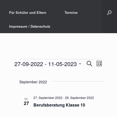
Für Schüler und Eltern
Termine
Impressum / Datenschutz
27-09-2022
 - 
11-05-2023
V
V
S
L
Veranstaltungen
u
D
e
e
i
c
a
s
r
r
t
h
September 2022
t
u
a
e
a
e
m
n
w
n
27. September 2022
-
29. September 2022
DI.
ä
27
s
Berufsberatung Klasse 10
s
h
t
l
t