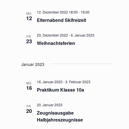
u
-
n
12. Dezember 2022 18:00
-
19:00
MO.
N
12
Elternabend Skifreizeit
d
a
A
v
23. Dezember 2022
-
6. Januar 2023
FR.
n
23
Weihnachtsferien
i
s
g
i
a
Januar 2023
c
t
h
i
16. Januar 2023
-
3. Februar 2023
MO.
t
16
o
Praktikum Klasse 10a
e
n
20. Januar 2023
n
FR.
20
Zeugnisausgabe
,
Halbjahreszeugnisse
N