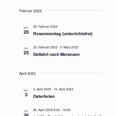
a
Februar 2023
v
i
20. Februar 2023
MO.
g
20
Rosenmontag (unterrichtsfrei)
a
t
25. Februar 2023
-
3. März 2023
SA.
25
Skifahrt nach Meransen
i
o
n
April 2023
3. April 2023
-
15. April 2023
MO.
3
Osterferien
26. April 2023 8:30
-
16:00
MI.
26