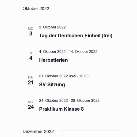
e
a
n
a
Oktober 2022
l
.
l
t
t
3. Oktober 2022
MO.
u
3
Tag der Deutschen Einheit (frei)
u
n
n
g
4. Oktober 2022
-
14. Oktober 2022
DI.
4
g
Herbstferien
A
e
n
21. Oktober 2022 8:45
-
10:00
n
FR.
s
21
SV-Sitzung
S
i
c
u
24. Oktober 2022
-
28. Oktober 2022
MO.
24
h
c
Praktikum Klasse 8
t
h
e
e
Dezember 2022
n