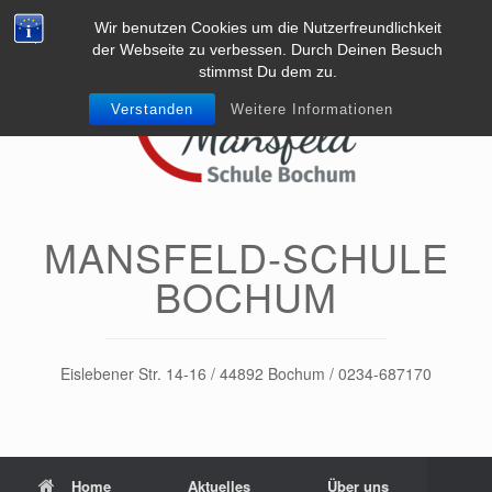
Zum
Wir benutzen Cookies um die Nutzerfreundlichkeit
Inhalt
springen
der Webseite zu verbessen. Durch Deinen Besuch
stimmst Du dem zu.
Verstanden
Weitere Informationen
MANSFELD-SCHULE
BOCHUM
Eislebener Str. 14-16 / 44892 Bochum / 0234-687170
Home
Aktuelles
Über uns