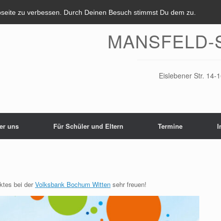
bseite zu verbessen. Durch Deinen Besuch stimmst Du dem zu.
MANSFELD-
Eislebener Str. 14
er uns
Für Schüler und Eltern
Termine
I
ktes bei der
Volksbank Bochum Witten
sehr freuen!