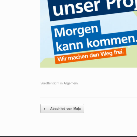
Veröffentlicht in
Allgemein
.
Beitragsnavigation
←
Abschied von Maja