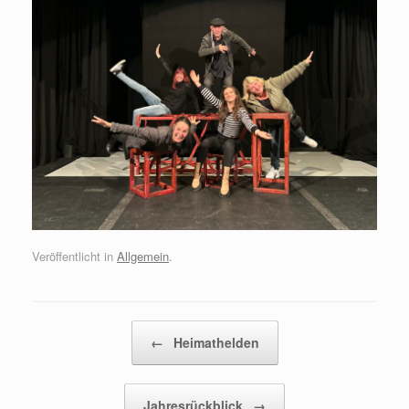
Veröffentlicht in
Allgemein
.
Beitragsnavigation
←
Heimathelden
Jahresrückblick
→