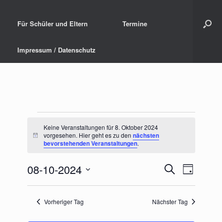
Für Schüler und Eltern
Termine
Impressum / Datenschutz
Keine Veranstaltungen für 8. Oktober 2024
Veranstaltungen
vorgesehen. Hier geht es zu den
nächsten
H
bevorstehenden Veranstaltungen
.
für
i
n
w
8.
08-10-2024
V
V
S
e
T
i
u
Oktober
D
e
e
a
s
c
a
g
r
2024
r
t
Vorheriger Tag
Nächster Tag
h
u
a
e
a
m