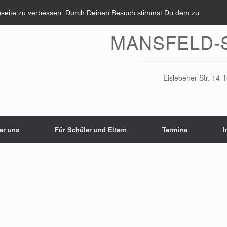
bseite zu verbessen. Durch Deinen Besuch stimmst Du dem zu.
MANSFELD-
Eislebener Str. 14
er uns
Für Schüler und Eltern
Termine
I