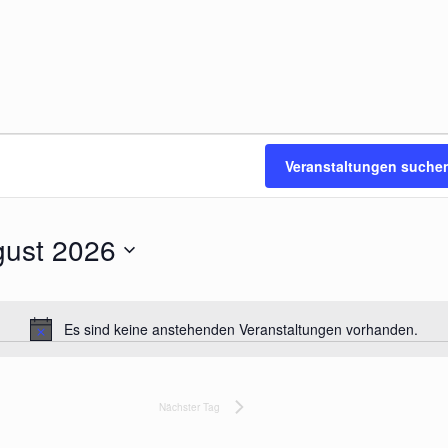
Veranstaltungen suche
gust 2026
Es sind keine anstehenden Veranstaltungen vorhanden.
H
i
n
w
Nächster Tag
e