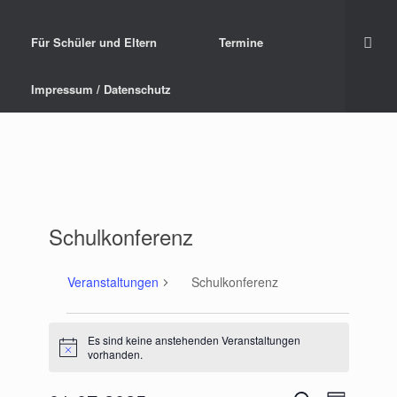
Für Schüler und Eltern
Termine
Impressum / Datenschutz
Schulkonferenz
Veranstaltungen
Schulkonferenz
Veranstaltungen
Es sind keine anstehenden Veranstaltungen
H
vorhanden.
i
n
w