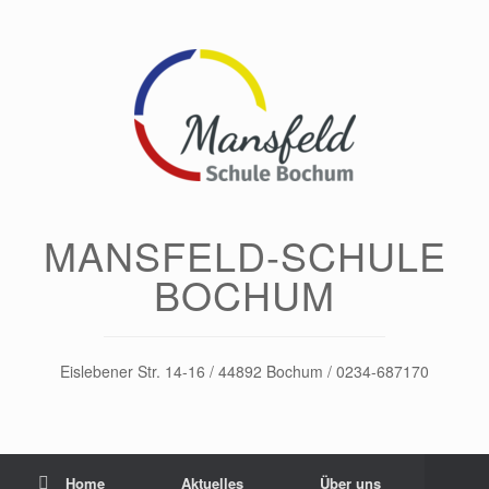
Zum
Inhalt
springen
MANSFELD-SCHULE
BOCHUM
Eislebener Str. 14-16 / 44892 Bochum / 0234-687170
Home
Aktuelles
Über uns